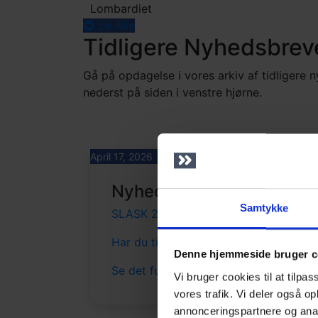
Lombardiet
Se Alle
Tidligere
Nyhedsbrev
Gå på opdagelse i vores arkiv af tidligere 
nederst på siden i venstre hjørne.
April 17, 2026
Nyhedsbrev
Samtykke
SLASK 2026
Har du tilmeldt dig konferencen?
Denne hjemmeside bruger c
Se det fulde program!
Vi bruger cookies til at tilpas
vores trafik. Vi deler også 
annonceringspartnere og anal