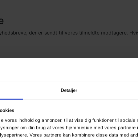
e
nyhedsbreve, der er sendt til vores tilmeldte modtagere. Hvi
April 17, 2026
Nyhedsbrev
Detaljer
SLASK 2026
Har du tilmeldt dig konferencen?
ookies
Se det fulde program!
se vores indhold og annoncer, til at vise dig funktioner til sociale
oplysninger om din brug af vores hjemmeside med vores partnere i
ysepartnere. Vores partnere kan kombinere disse data med andr