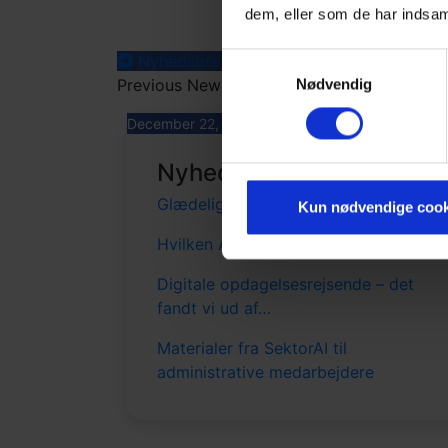
dem, eller som de har indsaml
Nyhedsbreve
Samtykkevalg
Previous Newsletters
Nødvendig
December 22, 2025
Nyhedsbrev
Glædelig Jul & Godt Nytår
Kun nødvendige cook
Hvilken AI laver den bedste infografik
Digitale opdagelsesrejsende – det
fandt vi ud af…
Materialer fra SektorAI til
administrative medarbejdere