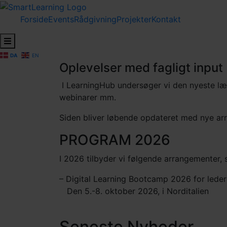
Forside
Events
Rådgivning
Projekter
Kontakt
Hamburger Toggle Menu
DA
EN
Oplevelser med fagligt input
I LearningHub undersøger vi den nyeste lær
webinarer mm.
Siden bliver løbende opdateret med nye arr
PROGRAM 2026
I 2026 tilbyder vi følgende arrangementer, 
– Digital Learning Bootcamp 2026 for leder
Den 5.-8. oktober 2026, i Norditalien
Seneste
Nyheder