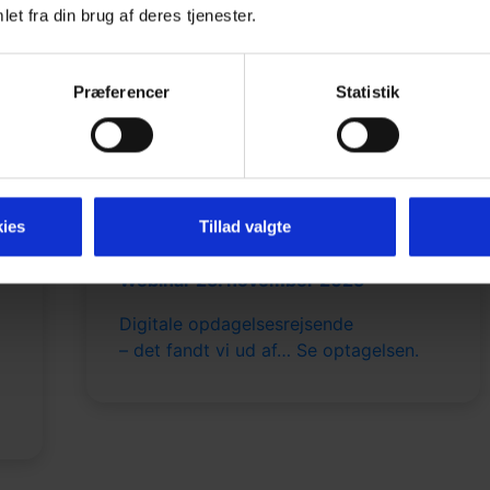
et fra din brug af deres tjenester.
Præferencer
Statistik
November 28, 2025
ies
Tillad valgte
Nyhedsbrev
?
Webinar 25. november 2025
Digitale opdagelsesrejsende
– det fandt vi ud af… Se optagelsen.