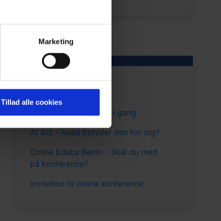
Marketing
October 15, 2025
Nyhedsbrev
Kick off for Sektor AI:
Tillad alle cookies
Administrationerne er i gang
AI Act – hvad betyder den for dig?
Online Educa Berlin – Skal du med
på konference?
Invitation til online konference