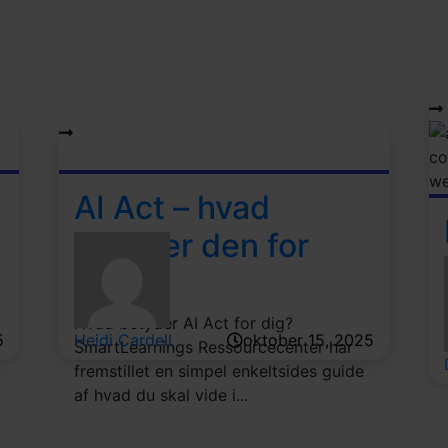
AI Act – hvad
betyder den for
dig?
Hvad betyder AI Act for dig?
5
Heidi Cardell
oktober 15, 2025
SmartLearnings Ressourcecenter har
fremstillet en simpel enkeltsides guide
af hvad du skal vide i...