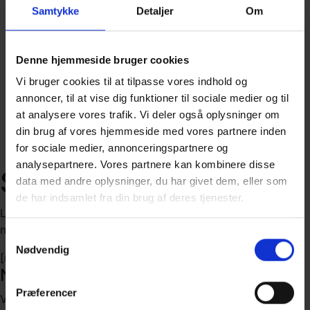
Samtykke
Detaljer
Om
Denne hjemmeside bruger cookies
Vi bruger cookies til at tilpasse vores indhold og
annoncer, til at vise dig funktioner til sociale medier og til
at analysere vores trafik. Vi deler også oplysninger om
din brug af vores hjemmeside med vores partnere inden
for sociale medier, annonceringspartnere og
analysepartnere. Vores partnere kan kombinere disse
Stay In The Loop
data med andre oplysninger, du har givet dem, eller som
de har indsamlet fra din brug af deres tjenester.
Let us know how to reach you and we’ll send you regular
newsletters to keep you up-to-date on the latest!
Samtykkevalg
Nødvendig
[mc4wp_form id="161"]
Nyhedsbrev
Præferencer
Vil du vide, hvad LearningHub arbejder på? Tilmeld dig