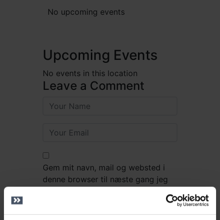
No upcoming events
Upcoming Events
No events in this location
Leave a Comment
Gem mit navn, mail og websted i
denne browser til næste gang jeg
kommenterer.