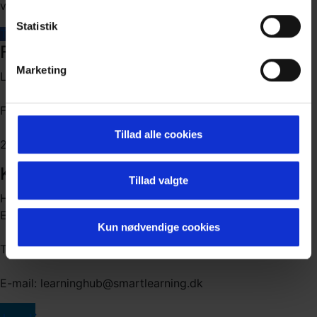
vores nyhedsbrev for at holde dig opdateret!
Statistik
Tilmeld
Find os
Marketing
LearningHub - en del af SmartLearning
Frederikkevej 8-10
Tillad alle cookies
2900 Hellerup
Kontakt os
Tillad valgte
Heidi Adele Cardell
Event manager
Kun nødvendige cookies
Telefon: +45 22 41 75 11
E-mail: learninghub@smartlearning.dk