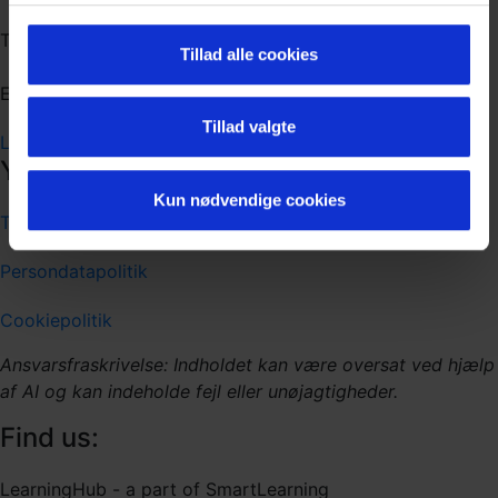
Telefon: +45 22 41 75 11
Tillad alle cookies
E-mail: learninghub@smartlearning.dk
Tillad valgte
Linkedin
Yderligere information
Kun nødvendige cookies
Tilgængelighedserklæring
Persondatapolitik
Cookiepolitik
Ansvarsfraskrivelse: Indholdet kan være oversat ved hjælp
af AI og kan indeholde fejl eller unøjagtigheder.
Find us:
LearningHub - a part of SmartLearning