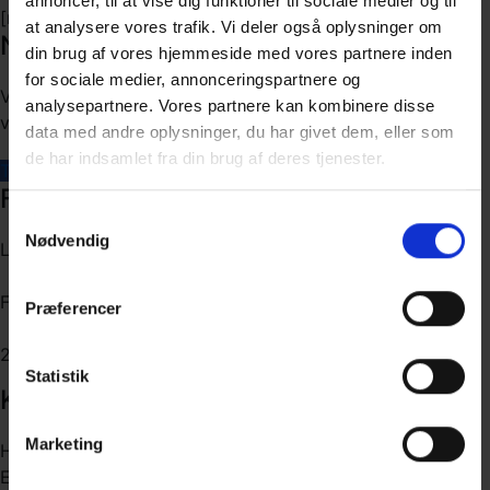
annoncer, til at vise dig funktioner til sociale medier og til
[mc4wp_form id="161"]
at analysere vores trafik. Vi deler også oplysninger om
Nyhedsbrev
din brug af vores hjemmeside med vores partnere inden
for sociale medier, annonceringspartnere og
Vil du vide, hvad LearningHub arbejder på? Tilmeld dig
analysepartnere. Vores partnere kan kombinere disse
vores nyhedsbrev for at holde dig opdateret!
data med andre oplysninger, du har givet dem, eller som
de har indsamlet fra din brug af deres tjenester.
Tilmeld
Find os
Samtykkevalg
Nødvendig
LearningHub - en del af SmartLearning
Frederikkevej 8-10
Præferencer
2900 Hellerup
Statistik
Kontakt os
Marketing
Heidi Adele Cardell
Event manager