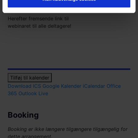
Tilmeldingen lukker tirsdag den
25. november 2025 kl. 12.00.
Herefter fremsende link til
webinaret til alle deltagere!
Tilføj til kalender
Download ICS
Google Kalender
iCalendar
Office
365
Outlook Live
Booking
Booking er ikke længere tilgængere tilgængelig for
dette arrangement.