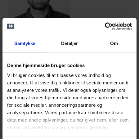
Peter Rudbeck, Lektor, EK
Oplægsholdere:
Samtykke
Detaljer
Om
Jesper Outzen, Adjunkt, IBA
Christina Søgaard Jensen,
Denne hjemmeside bruger cookies
Projektleder, EAAA
John Callisen,
Vi bruger cookies til at tilpasse vores indhold og
Uddannelseschef, EK
annoncer, til at vise dig funktioner til sociale medier og til
Else Lauridsen, Digital
at analysere vores trafik. Vi deler også oplysninger om
Udviklingskonsulent, EASV
din brug af vores hjemmeside med vores partnere inden
Morten Møller Amstrup,
for sociale medier, annonceringspartnere og
Lektor, Zealand
analysepartnere. Vores partnere kan kombinere disse
Sofie Weikop, Didaktisk
data med andre oplysninger, du har givet dem, eller som
Konsulent, EaDania
de har indsamlet fra din brug af deres tjenester.