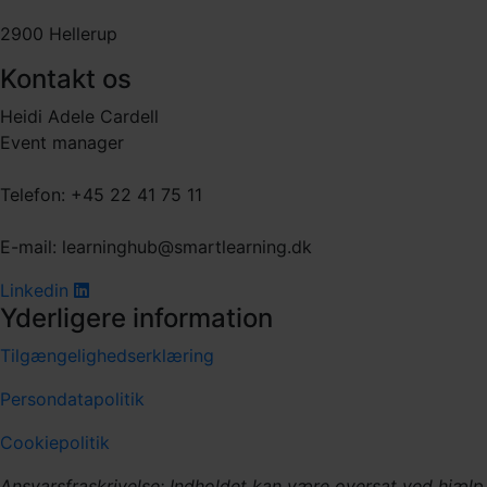
2900 Hellerup
Kontakt os
Heidi Adele Cardell
Event manager
Telefon: +45 22 41 75 11
E-mail: learninghub@smartlearning.dk
Linkedin
Yderligere information
Tilgængelighedserklæring
Persondatapolitik
Cookiepolitik
Ansvarsfraskrivelse: Indholdet kan være oversat ved hjælp